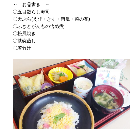
～ お品書き ～
〇五目散らし寿司
〇天ぷら(えび・きす・南瓜・菜の花)
〇ふきとがんもの含め煮
〇松風焼き
〇茶碗蒸し
〇若竹汁